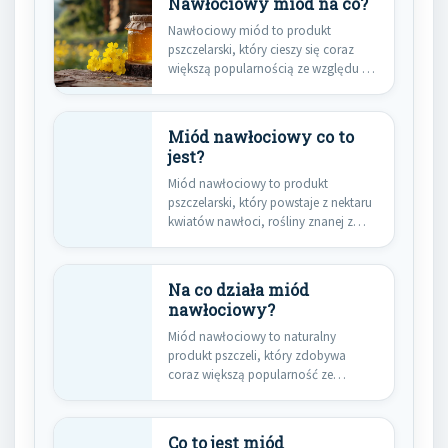
Nawłociowy miód na co?
Nawłociowy miód to produkt
pszczelarski, który cieszy się coraz
większą popularnością ze względu na
swoje…
Miód nawłociowy co to
jest?
Miód nawłociowy to produkt
pszczelarski, który powstaje z nektaru
kwiatów nawłoci, rośliny znanej z
intensywnego…
Na co działa miód
nawłociowy?
Miód nawłociowy to naturalny
produkt pszczeli, który zdobywa
coraz większą popularność ze
względu na swoje…
Co to jest miód