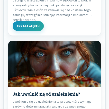
Decyzja o wszczepieniu implantów zębowych to krok w
stronę odzyskania pełnej funkcjonalności i estetyki
uśmiechu. Wiele osób zastanawia się nad kosztami tego
zabiegu, szczególnie szukając informacji o implantach
cennik Szczecin.
CZYTAJ WIĘCEJ
Jak uwolnić się od uzależnienia?
Uwolnienie się od uzależnienia to proces, który wymaga
zarówno determinacji, jak i wsparcia zewnętrznego.