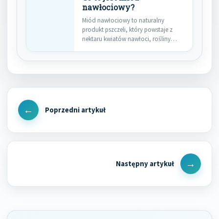
nawłociowy?
Miód nawłociowy to naturalny
produkt pszczeli, który powstaje z
nektaru kwiatów nawłoci, rośliny
znanej ze…
Nawigacja
wpisu
Previous
Post
Next
Post