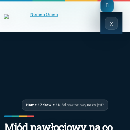
Close
x
Menu
Home
/
Zdrowie
/
Miód nawłociowy na co jest?
Miód nawłociowy na co