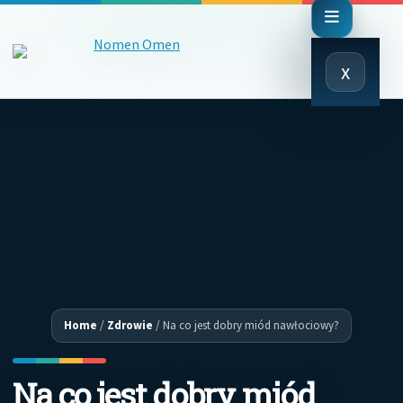
Close
x
Menu
Home
/
Zdrowie
/
Na co jest dobry miód nawłociowy?
Na co jest dobry miód