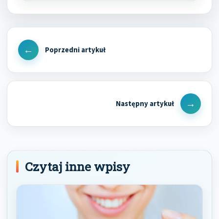
Nawigacja
wpisu
Previous
Post
Next
Post
Czytaj inne wpisy