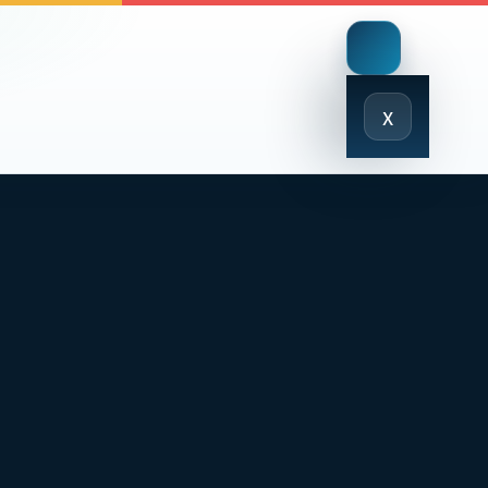
Close
x
Menu