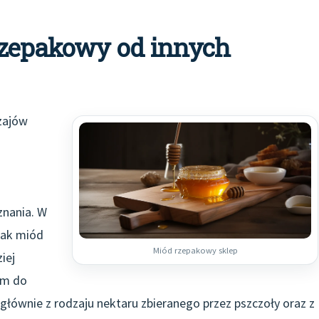
rzepakowy od innych
zajów
znania. W
jak miód
Miód rzepakowy sklep
iej
em do
głównie z rodzaju nektaru zbieranego przez pszczoły oraz z