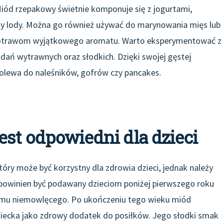
iód rzepakowy świetnie komponuje się z jogurtami,
czy lody. Można go również używać do marynowania mięs lub
e potrawom wyjątkowego aromatu. Warto eksperymentować z
ań wytrawnych oraz słodkich. Dzięki swojej gęstej
olewa do naleśników, gofrów czy pancakes.
st odpowiedni dla dzieci
ry może być korzystny dla zdrowia dzieci, jednak należy
e powinien być podawany dzieciom poniżej pierwszego roku
lizmu niemowlęcego. Po ukończeniu tego wieku miód
ecka jako zdrowy dodatek do posiłków. Jego słodki smak