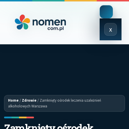
Close
x
Menu
Home
/
Zdrowie
/
Zamknięty ośrodek leczenia uzależnień
alkoholowych Warszawa
Zamknięty ośrodek