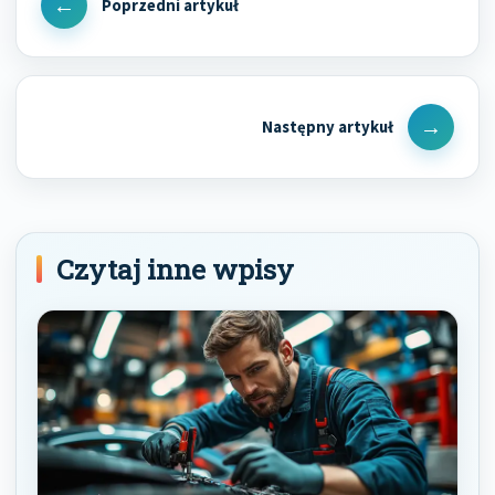
wpisu
Previous
Post
Next
Post
Czytaj inne wpisy