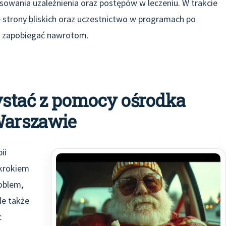
nsowania uzależnienia oraz postępów w leczeniu. W trakcie
 strony bliskich oraz uczestnictwo w programach po
 i zapobiegać nawrotom.
ystać z pomocy ośrodka
 Warszawie
ii
krokiem
oblem,
le także
c