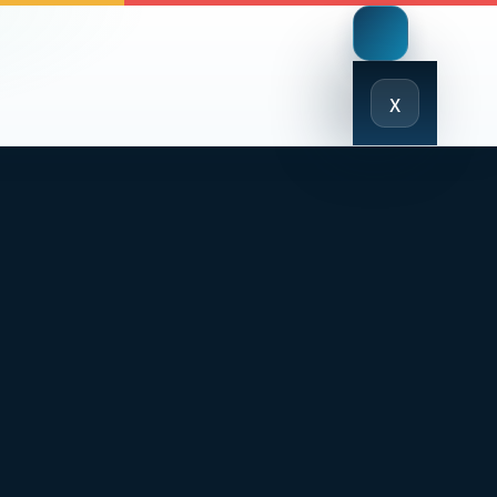
Close
x
Menu