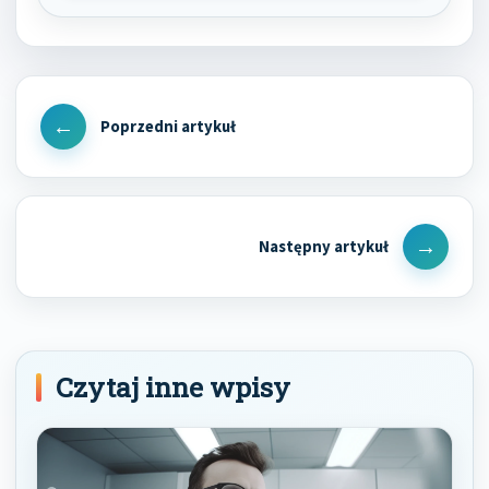
Nawigacja
wpisu
Previous
Post
Next
Post
Czytaj inne wpisy