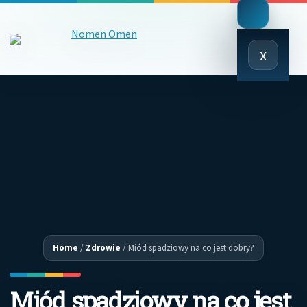
Close
x
Menu
Home
/
Zdrowie
/
Miód spadziowy na co jest dobry?
Miód spadziowy na co jest