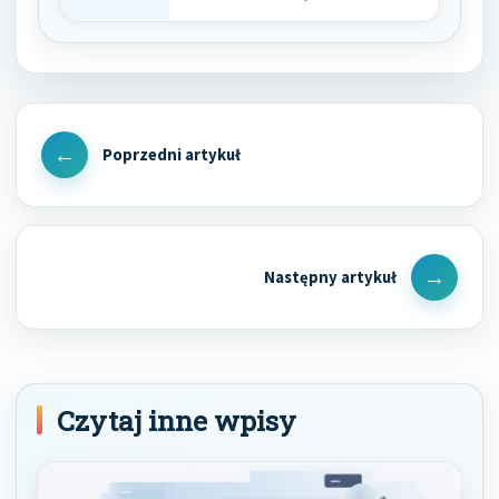
oraz specyfiki…
Nawigacja
wpisu
Previous
Post
Next
Post
Czytaj inne wpisy