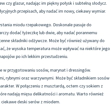
 czy glazur, nadając im piękny połysk i subtelną słodycz.
cyjnych przepisach, aby nadać im nowy, ciekawy wymiar.
zystania miodu rzepakowego. Doskonale pasuje do
tarczy dodać łyżeczkę lub dwie, aby nadać porannemu
 cenne składniki odżywcze. Może być również używany do
tać, że wysoka temperatura może wpływać na niektóre jego
apojów po ich lekkim przestudzeniu.
e w przygotowaniu sosów, marynat i dressingów.
mi, rybnymi oraz warzywnymi. Może być składnikiem sosów
harakter. W połączeniu z musztardą, octem czy sokiem z
óre nadają mięsu delikatności i aromatu. Warto również
 ciekawe deski serów z miodem.