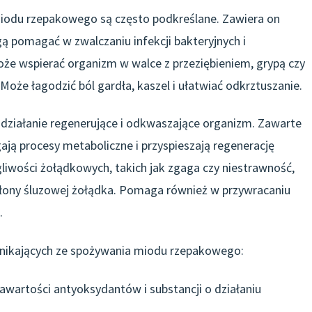
miodu rzepakowego są często podkreślane. Zawiera on
ą pomagać w zwalczaniu infekcji bakteryjnych i
oże wspierać organizm w walce z przeziębieniem, grypą czy
oże łagodzić ból gardła, kaszel i ułatwiać odkrztuszanie.
 działanie regenerujące i odkwaszające organizm. Zawarte
ją procesy metaboliczne i przyspieszają regenerację
iwości żołądkowych, takich jak zgaga czy niestrawność,
łony śluzowej żołądka. Pomaga również w przywracaniu
.
ynikających ze spożywania miodu rzepakowego:
wartości antyoksydantów i substancji o działaniu