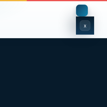
Close
x
Menu