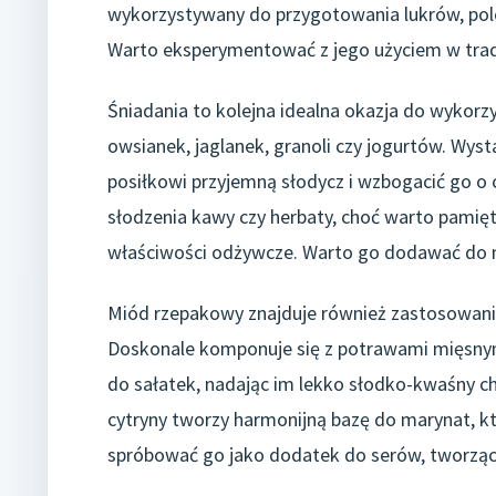
wykorzystywany do przygotowania lukrów, polew
Warto eksperymentować z jego użyciem w trady
Śniadania to kolejna idealna okazja do wykor
owsianek, jaglanek, granoli czy jogurtów. Wys
posiłkowi przyjemną słodycz i wzbogacić go o
słodzenia kawy czy herbaty, choć warto pamię
właściwości odżywcze. Warto go dodawać do n
Miód rzepakowy znajduje również zastosowani
Doskonale komponuje się z potrawami mięsny
do sałatek, nadając im lekko słodko-kwaśny c
cytryny tworzy harmonijną bazę do marynat, kt
spróbować go jako dodatek do serów, tworząc