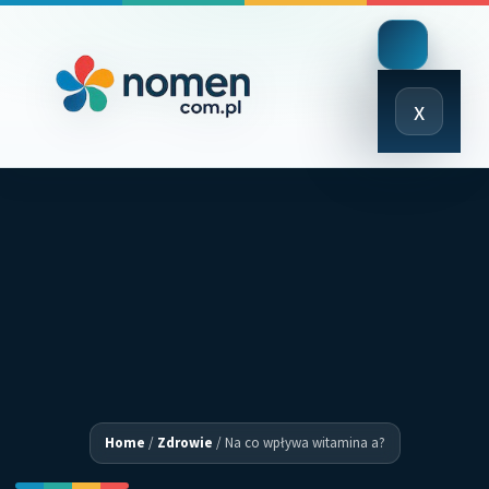
Close
x
Menu
Home
/
Zdrowie
/
Na co wpływa witamina a?