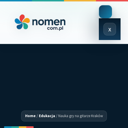
Close
x
Menu
Home
/
Edukacja
/
Nauka gry na gitarze Kraków