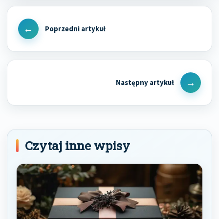
Nawigacja
wpisu
Previous
Post
Next
Post
Czytaj inne wpisy