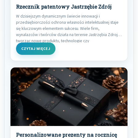
Rzecznik patentowy Jastrzębie Zdrój
W dzisiejszym dynamicznym świecie innowacji i
przedsiębiorczości ochrona własności intelektualnej staje
się kluczowym elementem sukcesu. Wiele firm,
wynalazców i twórców działa na terenie Jastrzębia Zdroju,
tworząc nowe produkty, technologie czy
CZYTAJ WIĘCEJ
Personalizowane prezenty na rocznicę