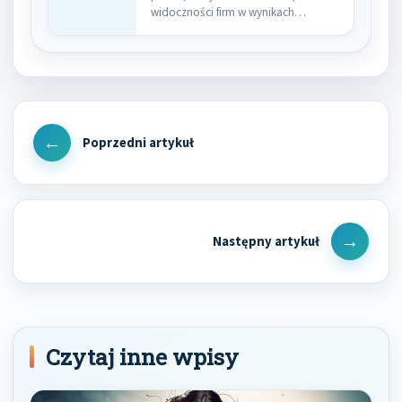
widoczności firm w wynikach…
Nawigacja
wpisu
Previous
Post
Next
Post
Czytaj inne wpisy