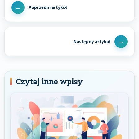
wpisu
Previous
Post
Next
Post
Czytaj inne wpisy