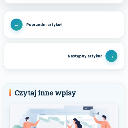
Nawigacja
wpisu
Previous
Post
Next
Post
Czytaj inne wpisy