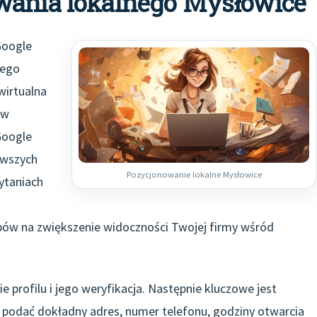
wania lokalnego Mysłowice
Google
nego
wirtualna
 w
Google
erwszych
Pozycjonowanie lokalne Mysłowice
ytaniach
obów na zwiększenie widoczności Twojej firmy wśród
e profilu i jego weryfikacja. Następnie kluczowe jest
y podać dokładny adres, numer telefonu, godziny otwarcia