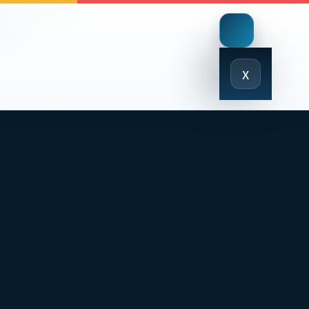
Close
x
Menu