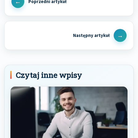
wpisu
Previous
Post
Next
Post
Czytaj inne wpisy