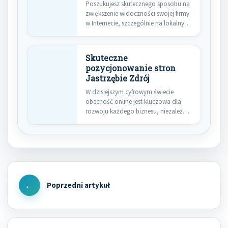
Poszukujesz skutecznego sposobu na
zwiększenie widoczności swojej firmy
w Internecie, szczególnie na lokalnym
rynku Jastrzębia-Zdroju?…
Skuteczne
pozycjonowanie stron
Jastrzębie Zdrój
W dzisiejszym cyfrowym świecie
obecność online jest kluczowa dla
rozwoju każdego biznesu, niezależnie
od jego…
Nawigacja
wpisu
Previous
Post