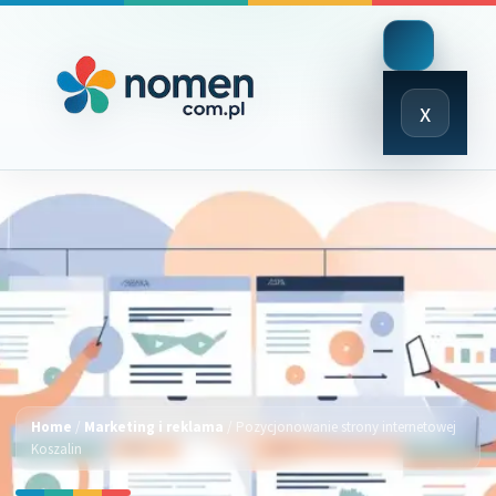
Close
x
Menu
Home
/
Marketing i reklama
/
Pozycjonowanie strony internetowej
Koszalin