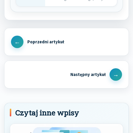
na celu…
Nawigacja
wpisu
Previous
Post
Next
Post
Czytaj inne wpisy