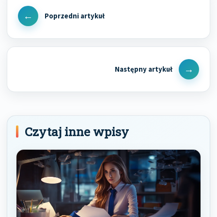
wpisu
Previous
Post
Next
Post
Czytaj inne wpisy