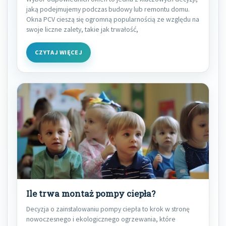
jaką podejmujemy podczas budowy lub remontu domu.
Okna PCV cieszą się ogromną popularnością ze względu na
swoje liczne zalety, takie jak trwałość,
CZYTAJ WIĘCEJ
Ile trwa montaż pompy ciepła?
Decyzja o zainstalowaniu pompy ciepła to krok w stronę
nowoczesnego i ekologicznego ogrzewania, które