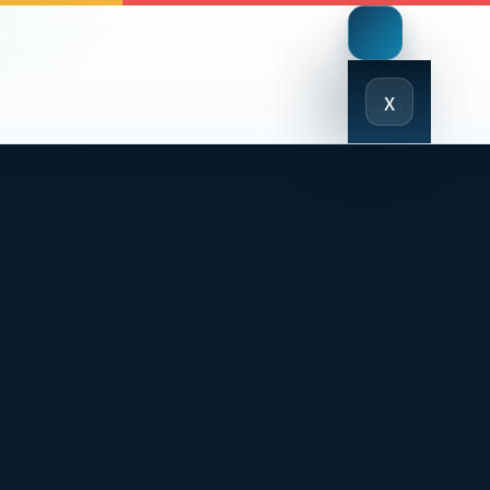
Close
x
Menu