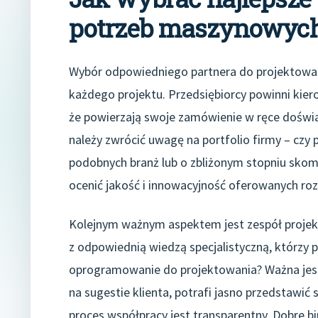
potrzeb maszynowyc
Wybór odpowiedniego partnera do projektowan
każdego projektu. Przedsiębiorcy powinni kier
że powierzają swoje zamówienie w ręce doświ
należy zwrócić uwagę na portfolio firmy – cz
podobnych branż lub o zbliżonym stopniu skom
ocenić jakość i innowacyjność oferowanych ro
Kolejnym ważnym aspektem jest zespół projek
z odpowiednią wiedzą specjalistyczną, którzy 
oprogramowanie do projektowania? Ważna jest 
na sugestie klienta, potrafi jasno przedstawić
proces współpracy jest transparentny. Dobre b