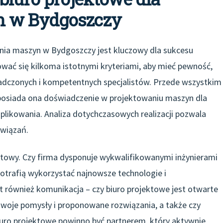
h w Bydgoszczy
ia maszyn w Bydgoszczy jest kluczowy dla sukcesu
ować się kilkoma istotnymi kryteriami, aby mieć pewność,
adczonych i kompetentnych specjalistów. Przede wszystkim
y posiada ona doświadczenie w projektowaniu maszyn dla
plikowania. Analiza dotychczasowych realizacji pozwala
związań.
towy. Czy firma dysponuje wykwalifikowanymi inżynierami
potrafią wykorzystać najnowsze technologie i
również komunikacja – czy biuro projektowe jest otwarte
 swoje pomysły i proponowane rozwiązania, a także czy
iuro projektowe powinno być partnerem, który aktywnie