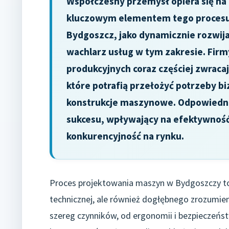
Współczesny przemysł opiera się na
kluczowym elementem tego procesu 
Bydgoszcz, jako dynamicznie rozwija
wachlarz usług w tym zakresie. Fir
produkcyjnych coraz częściej zwraca
które potrafią przełożyć potrzeby b
konstrukcje maszynowe. Odpowiedni
sukcesu, wpływający na efektywność 
konkurencyjność na rynku.
Proces projektowania maszyn w Bydgoszczy to 
technicznej, ale również dogłębnego zrozumieni
szereg czynników, od ergonomii i bezpieczeńs