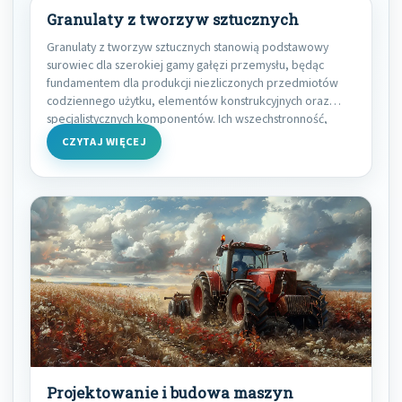
Granulaty z tworzyw sztucznych
Granulaty z tworzyw sztucznych stanowią podstawowy
surowiec dla szerokiej gamy gałęzi przemysłu, będąc
fundamentem dla produkcji niezliczonych przedmiotów
codziennego użytku, elementów konstrukcyjnych oraz
specjalistycznych komponentów. Ich wszechstronność,
możliwość modyfikacji właściwości
CZYTAJ WIĘCEJ
Projektowanie i budowa maszyn