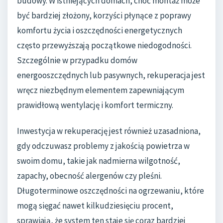
budowy. W istniejących domach, choć montaż może
być bardziej złożony, korzyści płynące z poprawy
komfortu życia i oszczędności energetycznych
często przewyższają początkowe niedogodności.
Szczególnie w przypadku domów
energooszczędnych lub pasywnych, rekuperacja jest
wręcz niezbędnym elementem zapewniającym
prawidłową wentylację i komfort termiczny.
Inwestycja w rekuperację jest również uzasadniona,
gdy odczuwasz problemy z jakością powietrza w
swoim domu, takie jak nadmierna wilgotność,
zapachy, obecność alergenów czy pleśni.
Długoterminowe oszczędności na ogrzewaniu, które
mogą sięgać nawet kilkudziesięciu procent,
sprawiają, że system ten staje się coraz bardziej