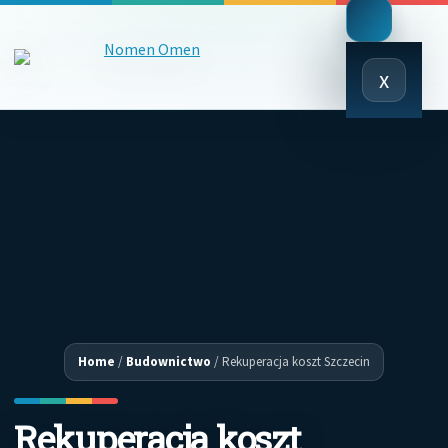
Close
x
Menu
Home
/
Budownictwo
/
Rekuperacja koszt Szczecin
Rekuperacja koszt