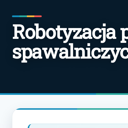
Robotyzacja 
spawalniczy