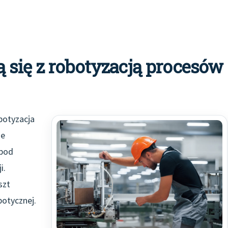
 się z robotyzacją procesów
obotyzacja
ne
 pod
i.
szt
botycznej.