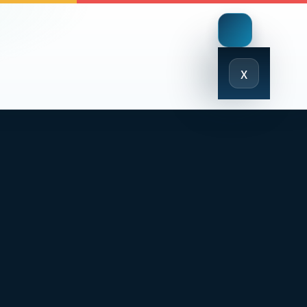
Close
x
Menu