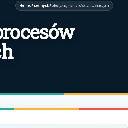
Home
/
Przemysł
/
Robotyzacja procesów spawalniczych
procesów
ch