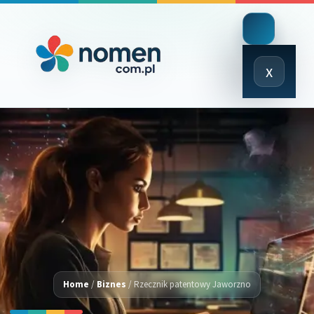
Close
x
Menu
Home
/
Biznes
/
Rzecznik patentowy Jaworzno