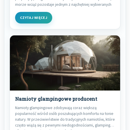
morze wciąż pozostaje jednym z najchętniej wybieranych
CZYTAJ WIĘCEJ
Namioty glampingowe producent
Namioty glampingowe zdobywają coraz większą
popularność wśród osób poszukujących komfortu na łonie
natury. W przeciwieństwie do tradycyjnych namiotów, które
często wiążą się z pewnymi niedogodnościami, glamping