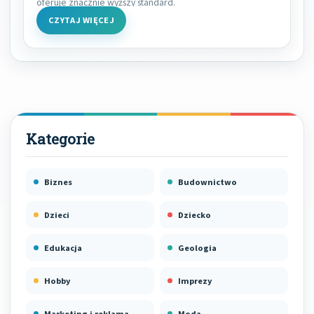
oferuje znacznie wyższy standard.
CZYTAJ WIĘCEJ
Biznes
Budownictwo
Dzieci
Dziecko
Edukacja
Geologia
Hobby
Imprezy
Marketing i reklama
Moda