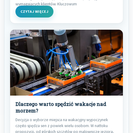
wymagających klientów. Kluczowym
CZYTAJ WIĘCEJ
Dlaczego warto spędzić wakacje nad
morzem?
Decyzja o wyborze miejsca na wakacyjny wypoczynek
często spędza sen z powiek wielu osobom. W natłoku
propozycji, od górskich szczytów po malownicze jeziora,