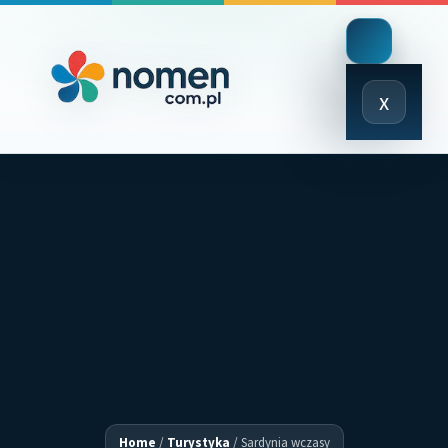
Close
x
Menu
Home
/
Turystyka
/
Sardynia wczasy