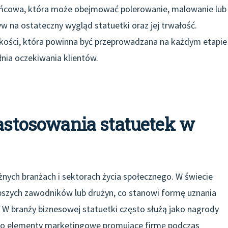
ońcowa, która może obejmować polerowanie, malowanie lub
 na ostateczny wygląd statuetki oraz jej trwałość.
kości, która powinna być przeprowadzana na każdym etapie
łnia oczekiwania klientów.
zastosowania statuetek w
żnych branżach i sektorach życia społecznego. W świecie
epszych zawodników lub drużyn, co stanowi formę uznania
i. W branży biznesowej statuetki często służą jako nagrody
jako elementy marketingowe promujące firmę podczas