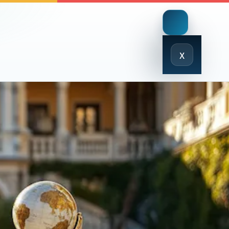
Close
x
Menu