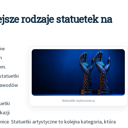
jsze rodzaje statuetek na
jów
m
em.
statuetki
 zawodów
Statuetki wykonawca
uetki
kazji
nice. Statuetki artystyczne to kolejna kategoria, która