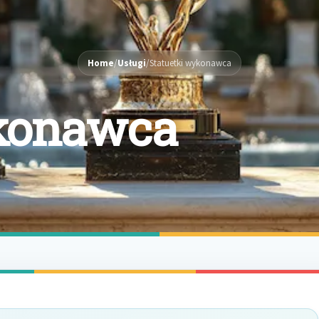
Home
/
Usługi
/
Statuetki wykonawca
ykonawca