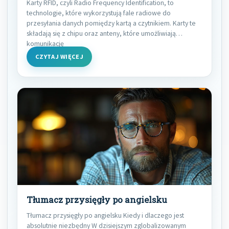
Karty RFID, czyli Radio Frequency Identification, to
technologie, które wykorzystują fale radiowe do
przesyłania danych pomiędzy kartą a czytnikiem. Karty te
składają się z chipu oraz anteny, które umożliwiają
komunikację
CZYTAJ WIĘCEJ
Tłumacz przysięgły po angielsku
Tłumacz przysięgły po angielsku Kiedy i dlaczego jest
absolutnie niezbędny W dzisiejszym zglobalizowanym