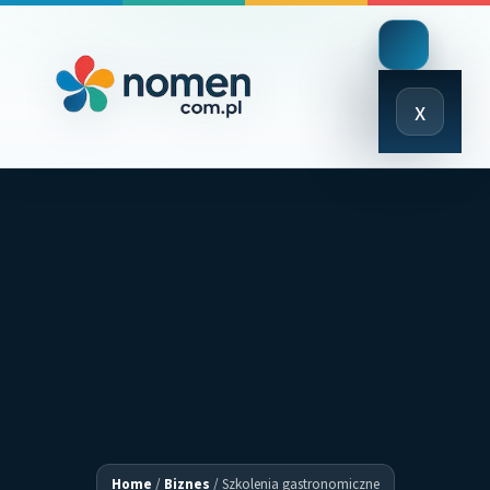
Close
x
Menu
Home
/
Biznes
/
Szkolenia gastronomiczne