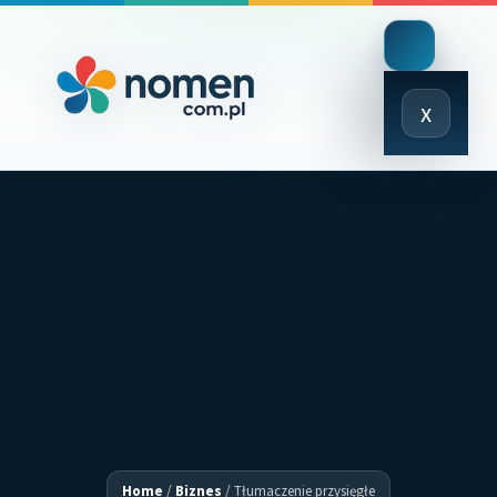
Close
x
Menu
Home
/
Biznes
/
Tłumaczenie przysięgłe