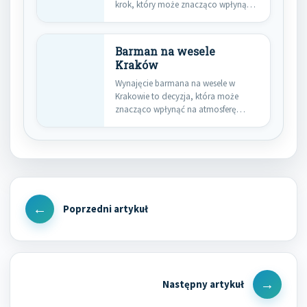
krok, który może znacząco wpłynąć
na bezpieczeństwo…
Barman na wesele
Kraków
Wynajęcie barmana na wesele w
Krakowie to decyzja, która może
znacząco wpłynąć na atmosferę
całej…
Nawigacja
wpisu
Previous
Post
Next