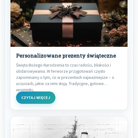
Personalizowane prezenty świąteczne
Święta Bożego Narodzenia to czas radości, bliskości i
obdarowywania. W ferworze przygotowań często
zapominamy o tym, co w prezentach najważniejsze – o
uczuciach, jakie za nimi stoją. Tradycyjne, gotowe
upominki,
CZYTAJ WIĘCEJ