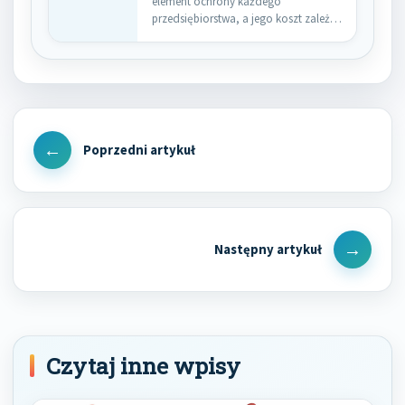
element ochrony każdego
przedsiębiorstwa, a jego koszt zależy
od wielu…
Nawigacja
wpisu
Previous
Post
Next
Post
Czytaj inne wpisy