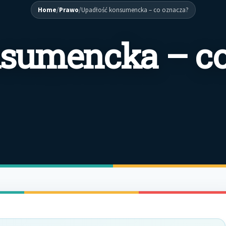
Home
/
Prawo
/
Upadłość konsumencka – co oznacza?
nsumencka – c