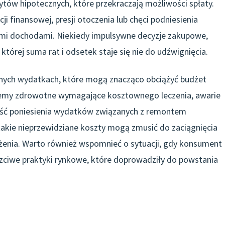
tów hipotecznych, które przekraczają możliwości spłaty.
i finansowej, presji otoczenia lub chęci podniesienia
lnymi dochodami. Niekiedy impulsywne decyzje zakupowe,
tórej suma rat i odsetek staje się nie do udźwignięcia.
nych wydatkach, które mogą znacząco obciążyć budżet
blemy zdrowotne wymagające kosztownego leczenia, awarie
ość poniesienia wydatków związanych z remontem
takie nieprzewidziane koszty mogą zmusić do zaciągnięcia
użenia. Warto również wspomnieć o sytuacji, gdy konsument
zciwe praktyki rynkowe, które doprowadziły do powstania