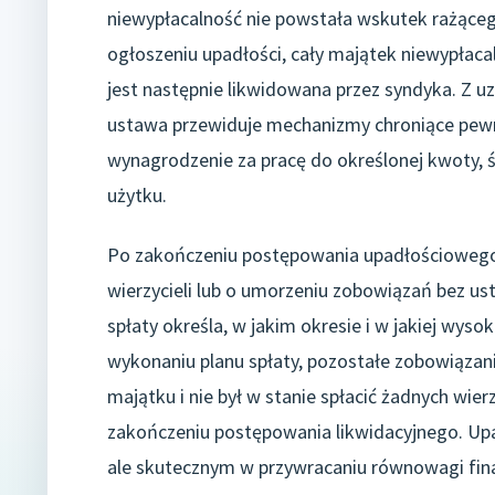
niewypłacalność nie powstała wskutek rażąceg
ogłoszeniu upadłości, cały majątek niewypła
jest następnie likwidowana przez syndyka. Z u
ustawa przewiduje mechanizmy chroniące pewne
wynagrodzenie za pracę do określonej kwoty, 
użytku.
Po zakończeniu postępowania upadłościowego, 
wierzycieli lub o umorzeniu zobowiązań bez usta
spłaty określa, w jakim okresie i w jakiej wys
wykonaniu planu spłaty, pozostałe zobowiązani
majątku i nie był w stanie spłacić żadnych wi
zakończeniu postępowania likwidacyjnego. U
ale skutecznym w przywracaniu równowagi finan