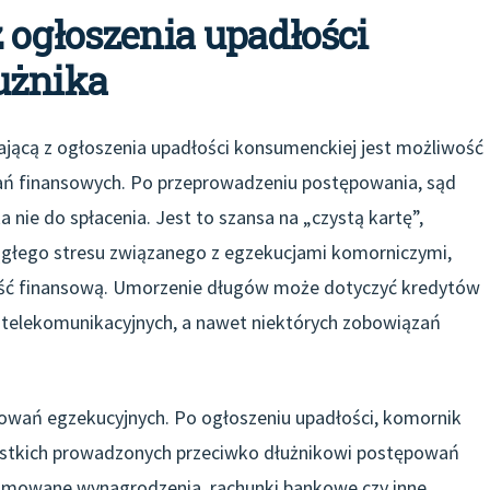
 ogłoszenia upadłości
użnika
ającą z ogłoszenia upadłości konsumenckiej jest możliwość
zań finansowych. Po przeprowadzeniu postępowania, sąd
a nie do spłacenia. Jest to szansa na „czystą kartę”,
iągłego stresu związanego z egzekucjami komorniczymi,
łość finansową. Umorzenie długów może dotyczyć kredytów
telekomunikacyjnych, a nawet niektórych zobowiązań
ępowań egzekucyjnych. Po ogłoszeniu upadłości, komornik
ystkich prowadzonych przeciwko dłużnikowi postępowań
zajmowane wynagrodzenia, rachunki bankowe czy inne