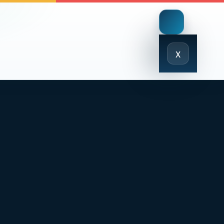
Close
x
Menu