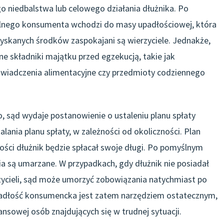
o niedbalstwa lub celowego działania dłużnika. Po
calnego konsumenta wchodzi do masy upadłościowej, która
zyskanych środków zaspokajani są wierzyciele. Jednakże,
 składniki majątku przed egzekucją, takie jak
świadczenia alimentacyjne czy przedmioty codziennego
sąd wydaje postanowienie o ustaleniu planu spłaty
lania planu spłaty, w zależności od okoliczności. Plan
okości dłużnik będzie spłacał swoje długi. Po pomyślnym
a są umarzane. W przypadkach, gdy dłużnik nie posiadał
erzycieli, sąd może umorzyć zobowiązania natychmiast po
padłość konsumencka jest zatem narzędziem ostatecznym,
sowej osób znajdujących się w trudnej sytuacji.