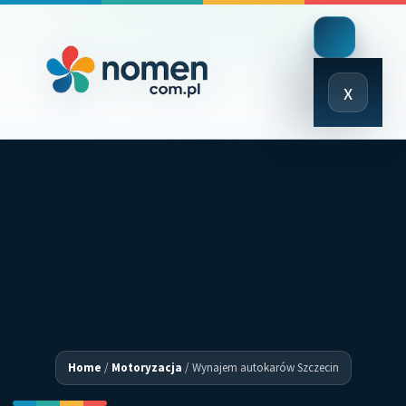
Close
x
Menu
Home
/
Motoryzacja
/
Wynajem autokarów Szczecin