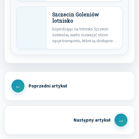
znajdują…
Szczecin Goleniów
lotnisko
Dojeżdżając na lotnisko Szczecin
Goleniów, warto rozważyć różne
opcje transportu, które są dostępne w
tej…
Nawigacja
wpisu
Previous
Post
Next
Post