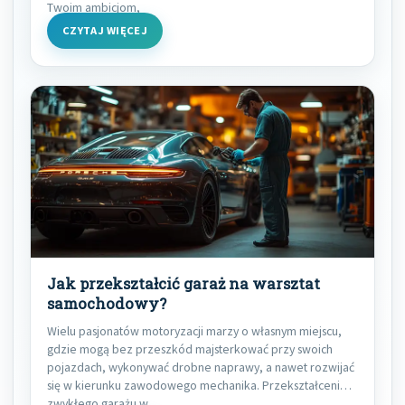
Twoim ambicjom,
CZYTAJ WIĘCEJ
Jak przekształcić garaż na warsztat
samochodowy?
Wielu pasjonatów motoryzacji marzy o własnym miejscu,
gdzie mogą bez przeszkód majsterkować przy swoich
pojazdach, wykonywać drobne naprawy, a nawet rozwijać
się w kierunku zawodowego mechanika. Przekształcenie
zwykłego garażu w