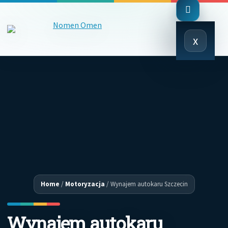
Close
x
Menu
Home
/
Motoryzacja
/
Wynajem autokaru Szczecin
Wynajem autokaru