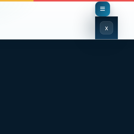
Close
x
Menu