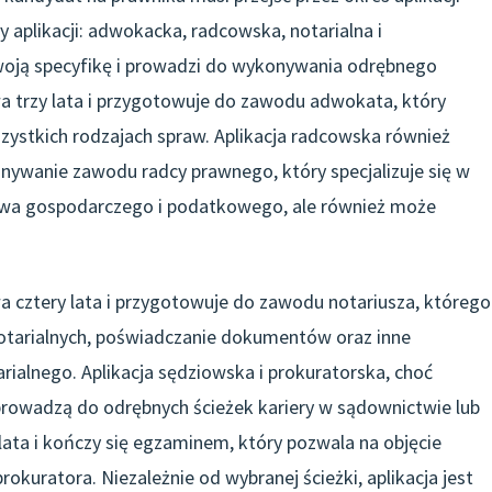
y aplikacji: adwokacka, radcowska, notarialna i
woją specyfikę i prowadzi do wykonywania odrębnego
 trzy lata i przygotowuje do zawodu adwokata, który
ystkich rodzajach spraw. Aplikacja radcowska również
konywanie zawodu radcy prawnego, który specjalizuje się w
awa gospodarczego i podatkowego, ale również może
rwa cztery lata i przygotowuje do zawodu notariusza, którego
tarialnych, poświadczanie dokumentów oraz inne
ialnego. Aplikacja sędziowska i prokuratorska, choć
, prowadzą do odrębnych ścieżek kariery w sądownictwie lub
lata i kończy się egzaminem, który pozwala na objęcie
okuratora. Niezależnie od wybranej ścieżki, aplikacja jest