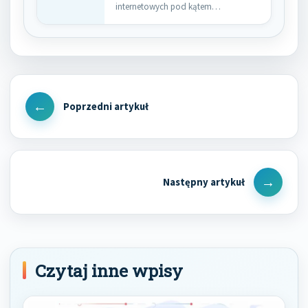
internetowych pod kątem
wyszukiwarek internetowych.…
Nawigacja
wpisu
Previous
Post
Next
Post
Czytaj inne wpisy