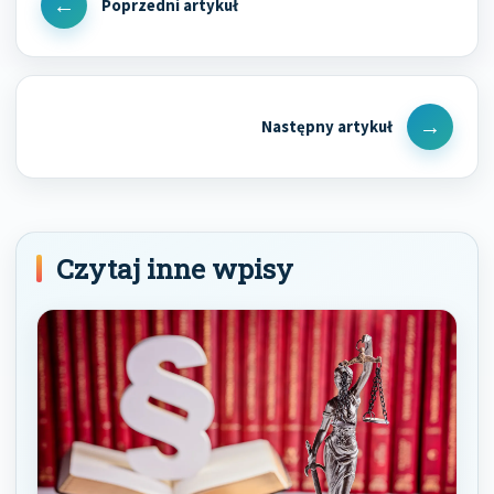
wpisu
Previous
Post
Next
Post
Czytaj inne wpisy