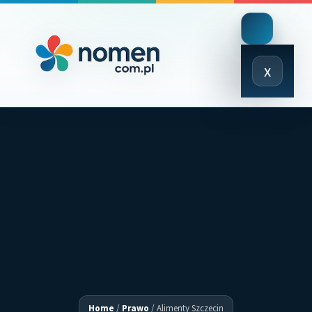
Close
x
Menu
Home
/
Prawo
/
Alimenty Szczecin