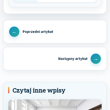
doradztwem…
Nawigacja
wpisu
Previous
Post
Next
Post
Czytaj inne wpisy