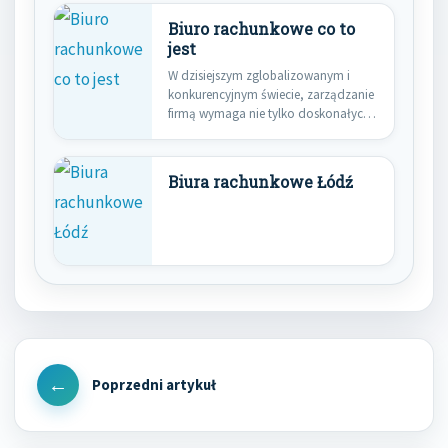
Biuro rachunkowe co to
jest
W dzisiejszym zglobalizowanym i
konkurencyjnym świecie, zarządzanie
firmą wymaga nie tylko doskonałych
pomysłów i umiejętności,…
Biura rachunkowe Łódź
Nawigacja
wpisu
Previous
Post