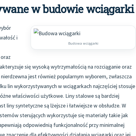
żywane w budowie wciągarki
wybór
wałość i
Budowa wciągarki
j
 oraz
rakteryzuje się wysoką wytrzymałością na rozciąganie oraz
l nierdzewna jest również popularnym wyborem, zwłaszcza
ku lin wykorzystywanych w wciągarkach najczęściej stosuje
 różne właściwości użytkowe. Liny stalowe są bardziej
 liny syntetyczne są lżejsze i łatwiejsze w obsłudze. W
stemów sterujących wykorzystuje się materiały takie jak
zapewniają odpowiednią funkcjonalność przy minimalnej
 znaczenie dla efektywności działania wciągarki oraz jej