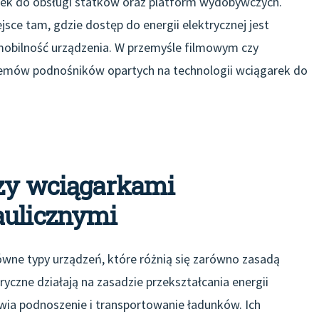
rek do obsługi statków oraz platform wydobywczych.
sce tam, gdzie dostęp do energii elektrycznej jest
 mobilność urządzenia. W przemyśle filmowym czy
stemów podnośników opartych na technologii wciągarek do
dzy wciągarkami
aulicznymi
łówne typy urządzeń, które różnią się zarówno zasadą
ryczne działają na zasadzie przekształcania energii
wia podnoszenie i transportowanie ładunków. Ich