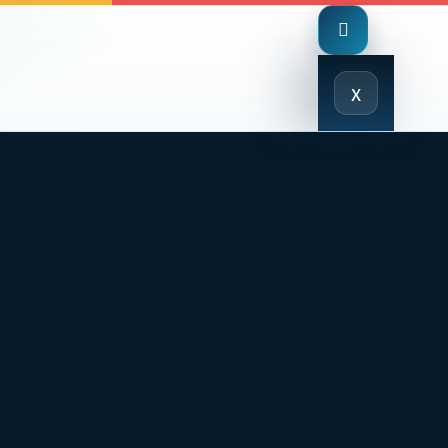
Close
x
Menu