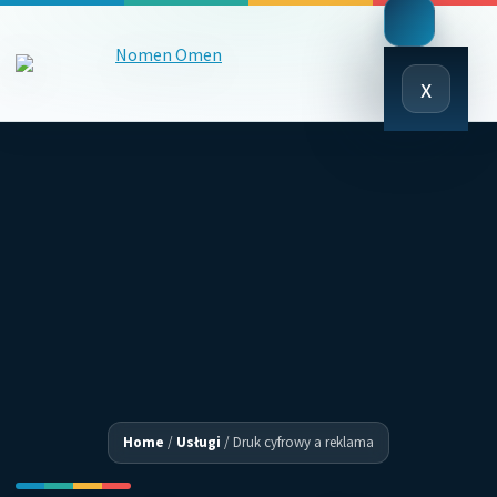
Close
x
Menu
Home
/
Usługi
/
Druk cyfrowy a reklama