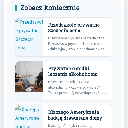
Zobacz koniecznie
Przedszkole prywatne
Szczecin cena
Przedszkole prywatne Szczecin cena:
Przedszkola prywatne to placówki
edukacyjne, które nie są finansowane
przez państwo,…
Prywatne ośrodki
leczenia alkoholizmu
Prywatne ośrodki leczenia
alkoholizmu – czy warto wybrać?
Trzeba przyznać, że wydaje się, że z…
Dlaczego Amerykanie
budują drewniane domy
Dlaczego Amerykanie budują