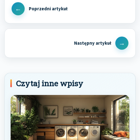
wpisu
Previous
Post
Next
Post
Czytaj inne wpisy