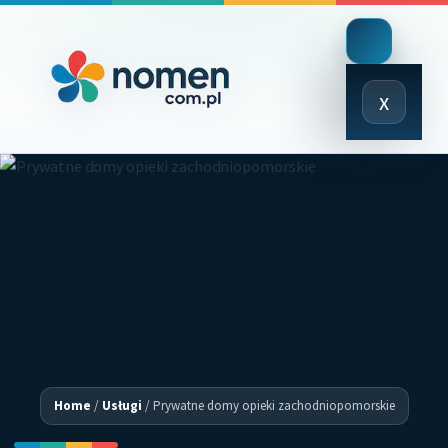
Close
x
Menu
Home
/
Usługi
/
Prywatne domy opieki zachodniopomorskie