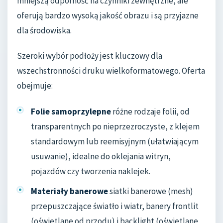
mniejszą odporność na czynniki zewnętrzne, ale
oferują bardzo wysoką jakość obrazu i są przyjazne
dla środowiska.
Szeroki wybór podłoży jest kluczowy dla
wszechstronności druku wielkoformatowego. Oferta
obejmuje:
Folie samoprzylepne
różne rodzaje folii, od
transparentnych po nieprzezroczyste, z klejem
standardowym lub reemisyjnym (ułatwiającym
usuwanie), idealne do oklejania witryn,
pojazdów czy tworzenia naklejek.
Materiały banerowe
siatki banerowe (mesh)
przepuszczające światło i wiatr, banery frontlit
(oświetlane od przodu) i backlight (oświetlane