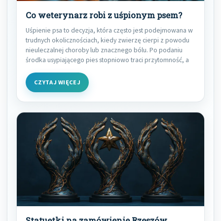
Co weterynarz robi z uśpionym psem?
Uśpienie psa to decyzja, która często jest podejmowana w
trudnych okolicznościach, kiedy zwierzę cierpi z powodu
nieuleczalnej choroby lub znacznego bólu. Po podaniu
środka usypiającego pies stopniowo traci przytomność, a
CZYTAJ WIĘCEJ
Statuetki na zamówienie Rzeszów