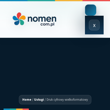
Close
x
Menu
Home
/
Usługi
/
Druk cyfrowy wielkoformatowy