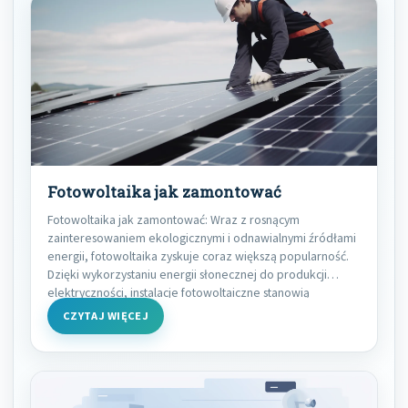
Fotowoltaika jak zamontować
Fotowoltaika jak zamontować: Wraz z rosnącym
zainteresowaniem ekologicznymi i odnawialnymi źródłami
energii, fotowoltaika zyskuje coraz większą popularność.
Dzięki wykorzystaniu energii słonecznej do produkcji
elektryczności, instalacje fotowoltaiczne stanowią
ekonomiczne i ekologiczne
CZYTAJ WIĘCEJ