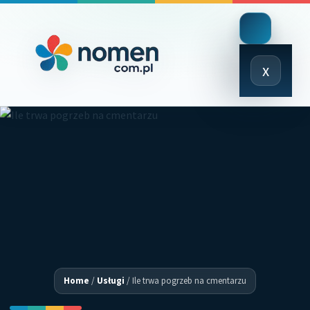
Close
x
Menu
Home
/
Usługi
/
Ile trwa pogrzeb na cmentarzu