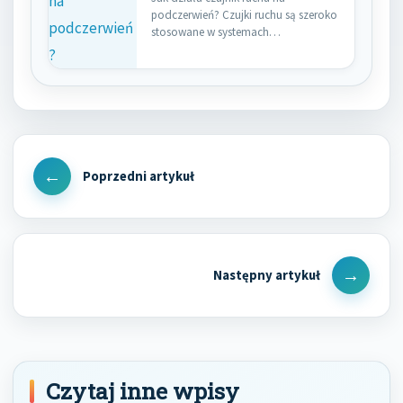
podczerwień? Czujki ruchu są szeroko
stosowane w systemach
bezpieczeństwa do…
Nawigacja
wpisu
Previous
Post
Next
Post
Czytaj inne wpisy