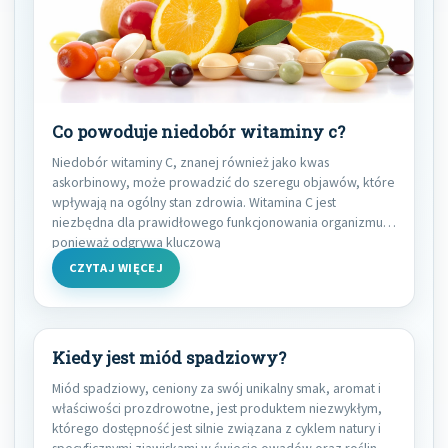
Co powoduje niedobór witaminy c?
Niedobór witaminy C, znanej również jako kwas
askorbinowy, może prowadzić do szeregu objawów, które
wpływają na ogólny stan zdrowia. Witamina C jest
niezbędna dla prawidłowego funkcjonowania organizmu,
ponieważ odgrywa kluczową
CZYTAJ WIĘCEJ
Kiedy jest miód spadziowy?
Miód spadziowy, ceniony za swój unikalny smak, aromat i
właściwości prozdrowotne, jest produktem niezwykłym,
którego dostępność jest silnie związana z cyklem natury i
specyficznymi zjawiskami w świecie owadów oraz roślin.