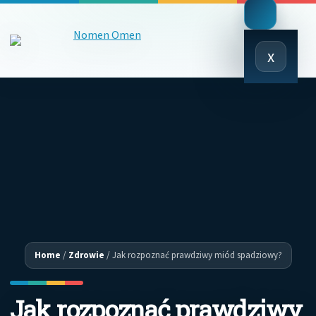
Close
x
Menu
Home
/
Zdrowie
/
Jak rozpoznać prawdziwy miód spadziowy?
Jak rozpoznać prawdziwy