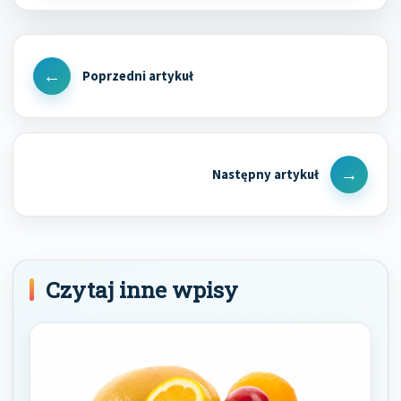
Nawigacja
wpisu
Previous
Post
Next
Post
Czytaj inne wpisy