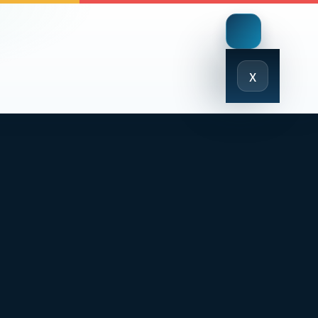
Close
x
Menu