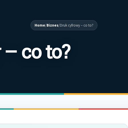
Home
/
Biznes
/
Druk cyfrowy – co to?
– co to?