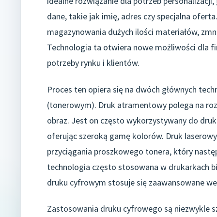
idealne rozwiązanie dla potrzeb personalizacji
dane, takie jak imię, adres czy specjalna ofert
magazynowania dużych ilości materiałów, zmni
Technologia ta otwiera nowe możliwości dla fi
potrzeby rynku i klientów.
Proces ten opiera się na dwóch głównych tec
(tonerowym). Druk atramentowy polega na rozp
obraz. Jest on często wykorzystywany do druku 
oferując szeroką gamę kolorów. Druk laserow
przyciągania proszkowego tonera, który następ
technologia często stosowana w drukarkach bi
druku cyfrowym stosuje się zaawansowane wersj
Zastosowania druku cyfrowego są niezwykle sz