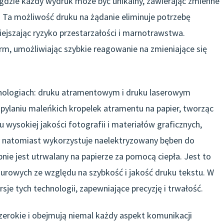
, gdzie każdy wydruk może być unikalny, zawierając zmienne
a. Ta możliwość druku na żądanie eliminuje potrzebę
ejszając ryzyko przestarzałości i marnotrawstwa.
rm, umożliwiając szybkie reagowanie na zmieniające się
hnologiach: druku atramentowym i druku laserowym
ylaniu maleńkich kropelek atramentu na papier, tworząc
wysokiej jakości fotografii i materiałów graficznych,
y natomiast wykorzystuje naelektryzowany bęben do
nie jest utrwalany na papierze za pomocą ciepła. Jest to
urowych ze względu na szybkość i jakość druku tekstu. W
e tych technologii, zapewniające precyzję i trwałość.
erokie i obejmują niemal każdy aspekt komunikacji