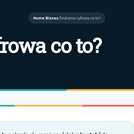
Home
/
Biznes
/
Drukarnia cyfrowa co to?
rowa co to?