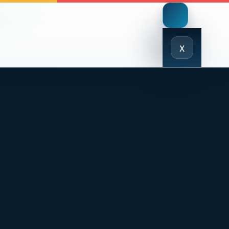
Close
x
Menu