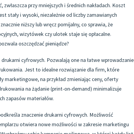
, zwłaszcza przy mniejszych i średnich nakładach. Koszt
t stały i wysoki, niezależnie od liczby zamawianych
nacznie niższy lub wręcz pomijalny, co sprawia, że
yjnych, wizytówek czy ulotek staje się opłacalne.
 pozwala oszczędzać pieniądze?
a drukarni cyfrowych. Pozwalają one na łatwe wprowadzanie
ukowania. Jest to idealne rozwiązanie dla firm, które
y marketingowe, na przykład zmieniając ceny, oferty
rukowania na żądanie (print-on-demand) minimalizuje
ych zapasów materiałów.
 podkreśla znaczenie drukarni cyfrowych. Możliwość
mplarzu otwiera nowe możliwości w zakresie marketingu
. Wyobraźmy sobie kampanię mailingową, w której każdy list