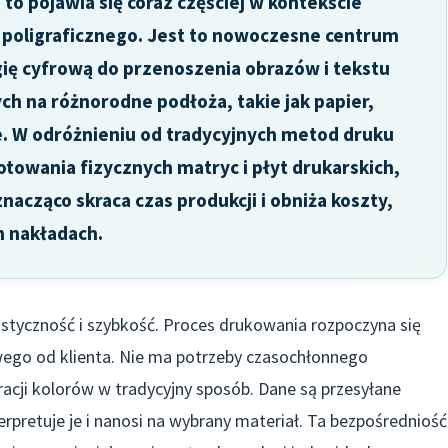
 to pojawia się coraz częściej w kontekście
 poligraficznego. Jest to nowoczesne centrum
ię cyfrową do przenoszenia obrazów i tekstu
h na różnorodne podłoża, takie jak papier,
e. W odróżnieniu od tradycyjnych metod druku
owania fizycznych matryc i płyt drukarskich,
nacząco skraca czas produkcji i obniża koszty,
h nakładach.
lastyczność i szybkość. Proces drukowania rozpoczyna się
wego od klienta. Nie ma potrzeby czasochłonnego
racji kolorów w tradycyjny sposób. Dane są przesyłane
rpretuje je i nanosi na wybrany materiał. Ta bezpośredniość