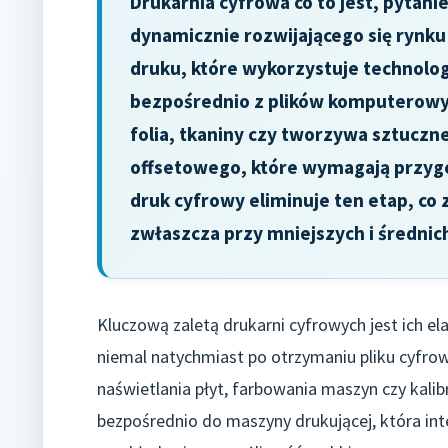
Drukarnia cyfrowa co to jest, pytanie
dynamicznie rozwijającego się rynku
druku, które wykorzystuje technolog
bezpośrednio z plików komputerowyc
folia, tkaniny czy tworzywa sztuczn
offsetowego, które wymagają przygot
druk cyfrowy eliminuje ten etap, co z
zwłaszcza przy mniejszych i średnic
Kluczową zaletą drukarni cyfrowych jest ich e
niemal natychmiast po otrzymaniu pliku cyfro
naświetlania płyt, farbowania maszyn czy kalib
bezpośrednio do maszyny drukującej, która inte